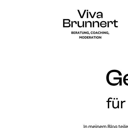
G
für
In meinem Blog teil