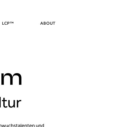
LCP™
ABOUT
um
ltur
achwuchstalenten und