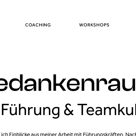
COACHING
WORKSHOPS
edankenra
 Führung & Teamku
e ich Einblicke aus meiner Arbeit mit Führungskräften, N