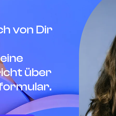
ch von Dir
 eine
icht über
formular.