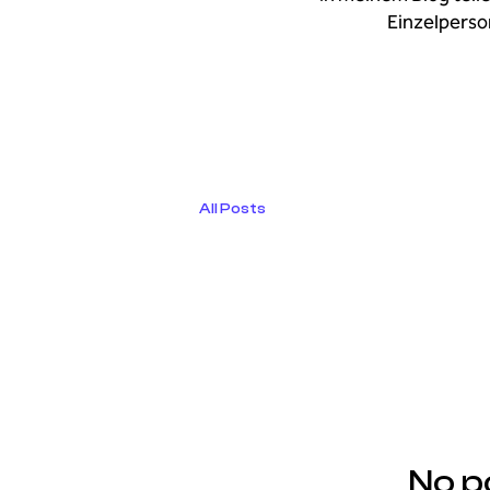
Einzelperso
All Posts
No p