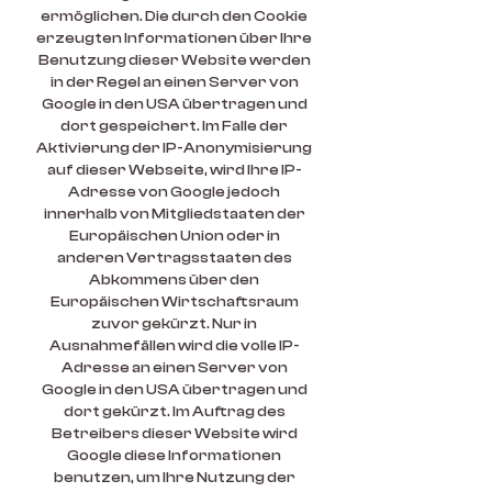
ermöglichen. Die durch den Cookie
erzeugten Informationen über Ihre
Benutzung dieser Website werden
in der Regel an einen Server von
Google in den USA übertragen und
dort gespeichert. Im Falle der
Aktivierung der IP-Anonymisierung
auf dieser Webseite, wird Ihre IP-
Adresse von Google jedoch
innerhalb von Mitgliedstaaten der
Europäischen Union oder in
anderen Vertragsstaaten des
Abkommens über den
Europäischen Wirtschaftsraum
zuvor gekürzt. Nur in
Ausnahmefällen wird die volle IP-
Adresse an einen Server von
Google in den USA übertragen und
dort gekürzt. Im Auftrag des
Betreibers dieser Website wird
Google diese Informationen
benutzen, um Ihre Nutzung der