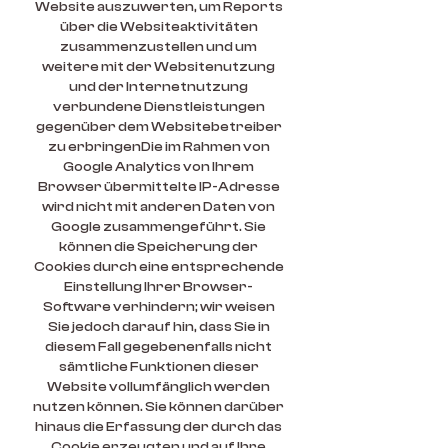
Website auszuwerten, um Reports
über die Websiteaktivitäten
zusammenzustellen und um
weitere mit der Websitenutzung
und der Internetnutzung
verbundene Dienstleistungen
gegenüber dem Websitebetreiber
zu erbringenDie im Rahmen von
Google Analytics von Ihrem
Browser übermittelte IP-Adresse
wird nicht mit anderen Daten von
Google zusammengeführt. Sie
können die Speicherung der
Cookies durch eine entsprechende
Einstellung Ihrer Browser-
Software verhindern; wir weisen
Sie jedoch darauf hin, dass Sie in
diesem Fall gegebenenfalls nicht
sämtliche Funktionen dieser
Website vollumfänglich werden
nutzen können. Sie können darüber
hinaus die Erfassung der durch das
Cookie erzeugten und auf Ihre