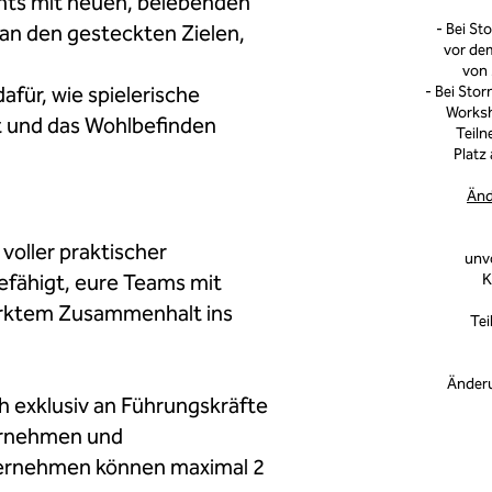
ts mit neuen, belebenden
an den gesteckten Zielen,
- Bei S
vor de
von 
dafür, wie spielerische
- Bei Sto
Worksh
t und das Wohlbefinden
Teiln
Platz
Änd
voller praktischer
unv
efähigt, eure Teams mit
K
ärktem Zusammenhalt ins
Tei
Änderu
h exklusiv an Führungskräfte
ernehmen und
ternehmen können maximal 2