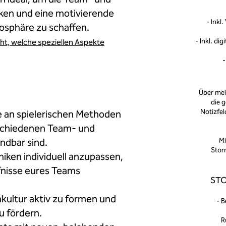
ken und eine motivierende
- Inkl
osphäre zu schaffe
n.
- Inkl. di
cht, welche speziellen Aspekte
-
Über me
die 
Notizfe
re an spielerischen Methoden
rschiedenen Team- und
dbar sind.
Mi
Stor
niken individuell anzupassen,
fnisse eures Teams
ST
ultur aktiv zu formen und
- B
u fördern.
R