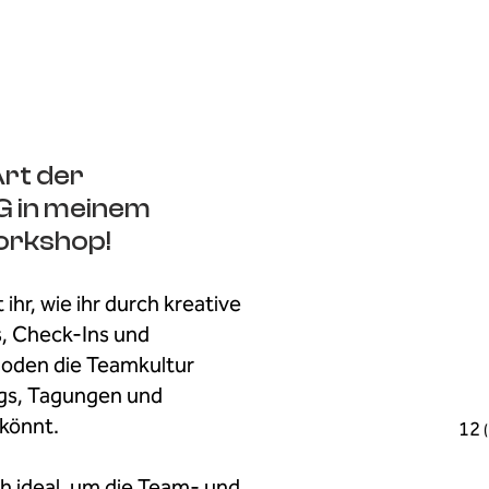
Art der
in meinem
rkshop!
t
ihr, wie ihr durch kreative
, Check-Ins und
hoden die Teamkultur
gs, Tagungen und
könnt.
12
h ideal, um
die Team- und