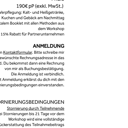
190€ pP (exkl. MwSt.)
. Verpflegung: Kalt- und Heißgetränke,
Kuchen und Gebäck am Nachmittag
gitalem Booklet mit allen Methoden aus
dem Wo
rks
h
op
 15% Rabatt für Partnerunternehmen
ANMELDUNG
in
K
ontaktformular
. Bitte schreibe mir
gewünschte Rechnungsadresse in das
ld. Du bekommst dann eine Rechnung
v
on
mir als Buchu
ngsbestätigung.
Die Anmeldung ist verbi
nd
l
ich.
t Anmeldung erklärst du dich mit den
nierungsbedingungen einverstanden.
ORNIERUNGSBEDINGUNGEN
Stornierung durch Teilnehmende
ei Stornierungen bis 21 Tage vor dem
Workshop wird eine vollständige
ückerstattung des Teilnahmebeitrags