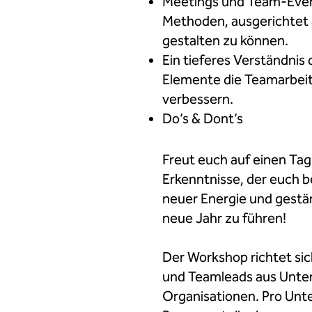
Meetings und Team-Even
Methoden, ausgerichtet 
gestalten zu können.
Ein tieferes Verständnis 
Elemente die Teamarbei
verbessern.
Do’s & Dont’s
Freut euch auf einen Tag 
Erkenntnisse, der euch b
n
euer Energie und gest
neue Jahr zu führen!
Der Workshop richtet sic
und Teamleads
aus Unt
Organisationen
. Pro Un