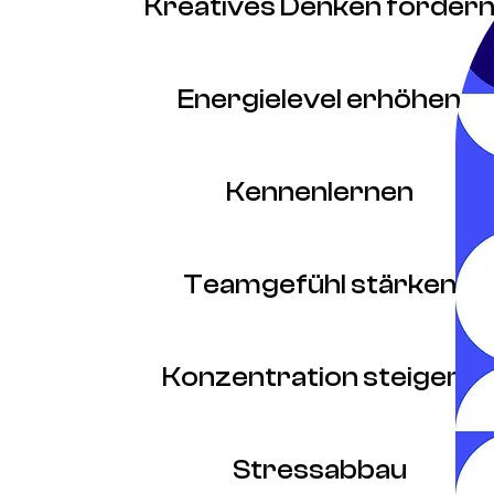
Kreatives Denken förder
Energielevel erhöhen
Kennenlernen
Teamgefühl stärken
Konzentration steigern
Stressabbau