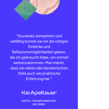
"Souverän, kompetent und
vielfältig konnte sie mir die nötigen
Einblicke und
Reflexionsmöglichkeiten geben,
die ich gebraucht habe, um schnell
weiterzukommen. Man merkt,
dass sie neben den beraterischen
Skills auch viel praktische
Erfahrung hat."
Kai Apeltauer
DIGITAL TRANSFORMATION
GIZ GMBH