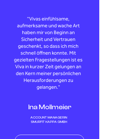
"Vivas einfühlsame,
aufmerksame und wache Art
haben mir von Beginn an
Sicherheit und Vertrauen
geschenkt, so dass ich mich
schnell öffnen konnte. Mit
gezielten Fragestellungen ist es
Viva in kurzer Zeit gelungen an
den Kern meiner persönlichen
Herausforderungen zu
gelangen."
Ina Mollmeier
ACCOUNT MANAGERIN
SMURFIT KAPPA GMBH