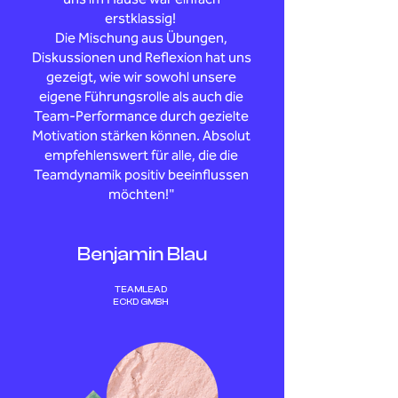
erstklassig!
Die Mischung aus Übungen,
Diskussionen und Reflexion hat uns
gezeigt, wie wir sowohl unsere
eigene Führungsrolle als auch die
Team-Performance durch gezielte
Motivation stärken können. Absolut
empfehlenswert für alle, die die
Teamdynamik positiv beeinflussen
möchten!"
Benjamin Blau
TEAMLEAD
ECKD GMBH