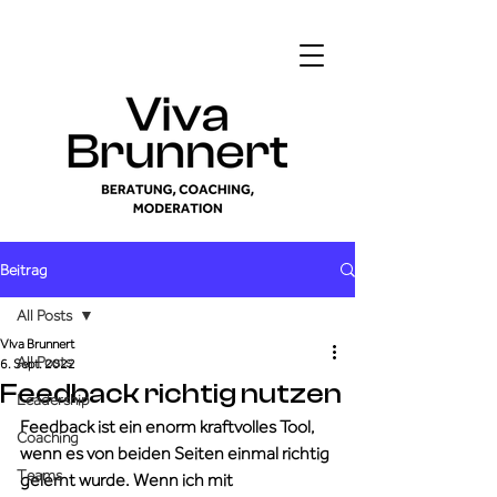
Beitrag
All Posts
Viva Brunnert
All Posts
6. Sept. 2022
Feedback richtig nutzen
Leadership
Feedback ist ein enorm kraftvolles Tool, 
Coaching
wenn es von beiden Seiten einmal richtig 
Teams
gelernt wurde. Wenn ich mit 