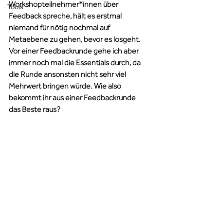
Workshopteilnehmer*innen über 
Tools
Feedback spreche, hält es erstmal 
niemand für nötig nochmal auf 
Metaebene zu gehen, bevor es losgeht. 
Vor einer Feedbackrunde gehe ich aber 
immer noch mal die Essentials durch, da 
die Runde ansonsten nicht sehr viel 
Mehrwert bringen würde. Wie also 
bekommt ihr aus einer Feedbackrunde 
das Beste raus? 